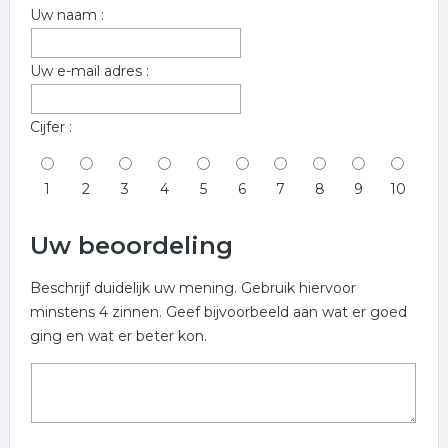
Uw naam :
Uw e-mail adres :
Cijfer :
1
2
3
4
5
6
7
8
9
10
Uw beoordeling
Beschrijf duidelijk uw mening. Gebruik hiervoor
minstens 4 zinnen. Geef bijvoorbeeld aan wat er goed
ging en wat er beter kon.