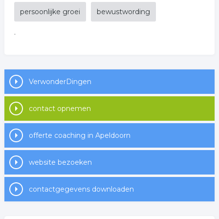
persoonlijke groei
bewustwording
.
VerwonderDingen
contact opnemen
offerte coaching in Apeldoorn
website bezoeken
contactgegevens downloaden