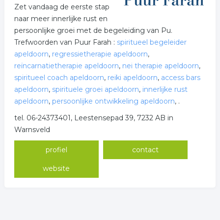
Zet vandaag de eerste stap
naar meer innerlijke rust en
persoonlijke groei met de begeleiding van Pu.
Trefwoorden van Puur Farah :
spiritueel begeleider
apeldoorn
,
regressietherapie apeldoorn
,
reïncarnatietherapie apeldoorn
,
nei therapie apeldoorn
,
spiritueel coach apeldoorn
,
reiki apeldoorn
,
access bars
apeldoorn
,
spirituele groei apeldoorn
,
innerlijke rust
apeldoorn
,
persoonlijke ontwikkeling apeldoorn
,
.
tel. 06-24373401, Leestensepad 39, 7232 AB in
Warnsveld
profiel
contact
website