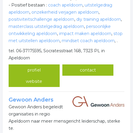
- Positief bestaan :
coach apeldoorn
,
uitstelgedrag
apeldoorn
,
onzekerheid verjagen apeldoorn
,
positiviteitschallenge apeldoorn
,
diy training apeldoorn
,
masterclass uitstelgedrag apeldoorn
,
persoonlijke
ontwikkeling apeldoorn
,
impact maken apeldoorn
,
stop
met uitstellen apeldoorn
,
mindset coach apeldoorn
,
.
tel. 06-37175595, Socratesstraat 168, 7323 PL in
Apeldoorn
profiel
contact
website
Gewoon Anders
Gewoon Anders begeleidt
organisaties in regio
Apeldoorn naar meer mensgericht leiderschap, sterke
te.