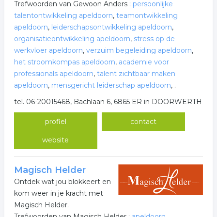
Trefwoorden van Gewoon Anders :
persoonlijke
talentontwikkeling apeldoorn
,
teamontwikkeling
apeldoorn
,
leiderschapsontwikkeling apeldoorn
,
organisatieontwikkeling apeldoorn
,
stress op de
werkvloer apeldoorn
,
verzuim begeleiding apeldoorn
,
het stroomkompas apeldoorn
,
academie voor
professionals apeldoorn
,
talent zichtbaar maken
apeldoorn
,
mensgericht leiderschap apeldoorn
,
.
tel. 06-20015468, Bachlaan 6, 6865 ER in DOORWERTH
profiel
contact
website
Magisch Helder
Ontdek wat jou blokkeert en
kom weer in je kracht met
Magisch Helder.
Trefwoorden van Magisch Helder :
apeldoorn