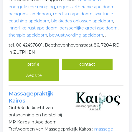
energetische reiniging
,
regressietherapie apeldoorn
,
paragnost apeldoorn
,
medium apeldoorn
,
spirituele
coaching apeldoorn
,
blokkades oplossen apeldoorn
,
innerlijke rust apeldoorn
,
persoonlijke groei apeldoorn
,
therapie apeldoorn
,
bewustwording apeldoorn
,
.
tel. 06-42457801, Beethovenhovenstraat 86, 7204 RD
in ZUTPHEN
profiel
contact
website
Massagepraktijk
Kairos
Ontdek de kracht van
ontspanning en herstel bij
MP Kairos in Apeldoorn!
Trefwoorden van Massagepraktijk Kairos :
massage