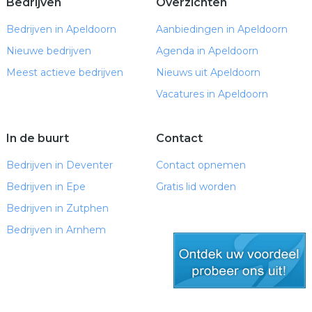
Bedrijven
Overzichten
Bedrijven in Apeldoorn
Aanbiedingen in Apeldoorn
Nieuwe bedrijven
Agenda in Apeldoorn
Meest actieve bedrijven
Nieuws uit Apeldoorn
Vacatures in Apeldoorn
In de buurt
Contact
Bedrijven in Deventer
Contact opnemen
Bedrijven in Epe
Gratis lid worden
Bedrijven in Zutphen
Bedrijven in Arnhem
gratis lid worden