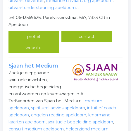
uitvaart deventer
,
freelance uitvaartzorg apeldoorn
,
uitvaartondersteuning apeldoorn
,
.
tel. 06-13569626, Parelvissersstraat 667, 7323 CR in
Apeldoorn
profiel
contact
website
Sjaan het Medium
Zoek je diepgaande
spirituele inzichten,
energetische begeleiding
en antwoorden op levensvragen in A.
Trefwoorden van Sjaan het Medium :
medium
apeldoorn
,
spiritueel advies apeldoorn
,
intuïtief coach
apeldoorn
,
engelen reading apeldoorn
,
lenormand
kaarten apeldoorn
,
spirituele begeleiding apeldoorn
,
consult medium apeldoorn
,
helderziend medium