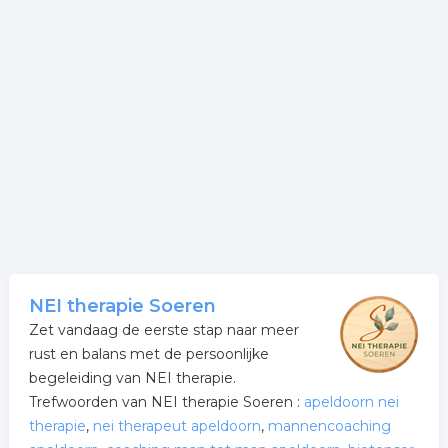
NEI therapie Soeren
Zet vandaag de eerste stap naar meer
rust en balans met de persoonlijke
begeleiding van NEI therapie.
Trefwoorden van NEI therapie Soeren :
apeldoorn nei
therapie
,
nei therapeut apeldoorn
,
mannencoaching