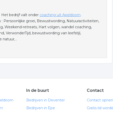
Het bedrijf valt onder
coaching uit Apeldoorn
.
 Persoonlijke groei, Bewustwording, Natuuractiviteiten,
ing, Weekend-retreats, Hart volgen, wandel coaching,
 VerwonderTijd, bewustwording van leefstijl,
 natuur, .
In de buurt
Contact
peldoorn
Bedrijven in Deventer
Contact opne
rn
Bedrijven in Epe
Gratis lid word