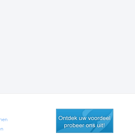
men
en