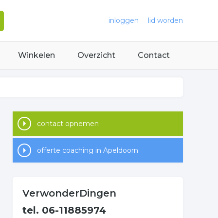
inloggen
lid worden
Winkelen
Overzicht
Contact
contact opnemen
offerte coaching in Apeldoorn
VerwonderDingen
tel. 06-11885974