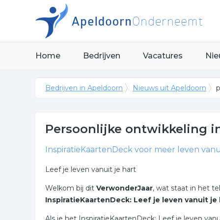
Home
Bedrijven
Vacatures
Nie
Bedrijven in Apeldoorn
Nieuws uit Apeldoorn
p
Persoonlijke ontwikkeling in
InspiratieKaartenDeck voor meer leven vanuit
Leef je leven vanuit je hart
Welkom bij dit
VerwonderJaar
, wat staat in het t
InspiratieKaartenDeck: Leef je leven vanuit je 
Als je het InspiratieKaartenDeck: Leef je leven vanui