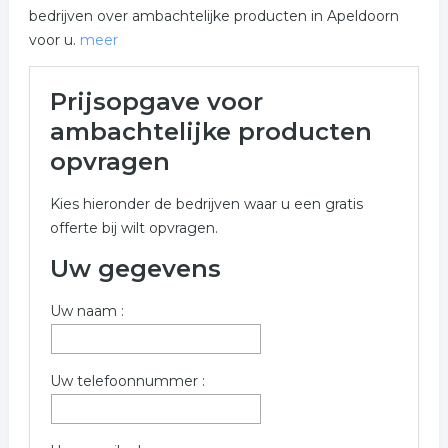
bedrijven over ambachtelijke producten in Apeldoorn
voor u.
meer
Meer over ambachtelijke
Prijsopgave voor
producten in Apeldoorn
ambachtelijke producten
Onderstaand vindt u een overzicht van alle
opvragen
ambachtelijke producten gerelateerde bedrijven in de
omgeving van Apeldoorn voor een vrijblijvende
Kies hieronder de bedrijven waar u een gratis
aanvraag.
offerte bij wilt opvragen.
Wilt u meer weten over ambachtelijke producten in de
Uw gegevens
regio Apeldoorn? Gebruik onderstaand aanvraag
formulier om contact op te nemen met bedrijven
Uw naam :
welke overeenkomen met ambachtelijke producten in
Apeldoorn.
Uw telefoonnummer :
Trefwoorden:
ambachtelijke producten