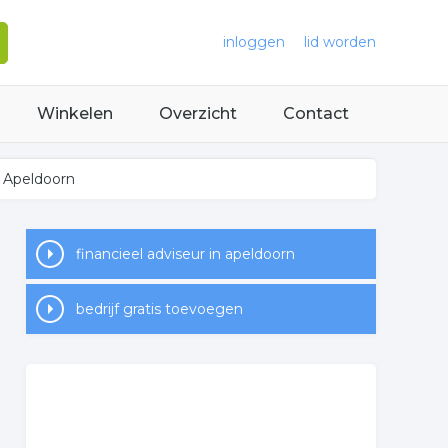
inloggen
lid worden
Winkelen
Overzicht
Contact
n Apeldoorn
financieel adviseur in apeldoorn
bedrijf gratis toevoegen