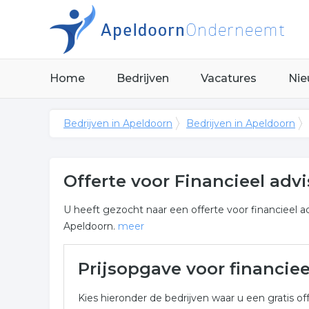
Home
Bedrijven
Vacatures
Nie
Bedrijven in Apeldoorn
Bedrijven in Apeldoorn
Offerte voor Financieel adv
U heeft gezocht naar een offerte voor financieel adv
Apeldoorn.
meer
Meer over financieel advise
Prijsopgave voor financie
Onderstaand vindt u een overzicht van alle financi
Kies hieronder de bedrijven waar u een gratis off
Apeldoorn voor een vrijblijvende aanvraag.