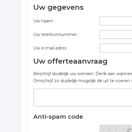
Uw gegevens
Wilt u informatie opvragen voor financieel adviseu
volledig mogelijk in. De volgende bedrijven zijn gel
Uw naam :
Trefwoorden:
Uw telefoonnummer :
hypotheken
leningen
financieringen
Uw e-mail adres :
Uw offerteaanvraag
Beschrijf duidelijk uw wensen. Denk aan wanne
Omschrijf zo duidelijk mogelijk de uit te voer
Anti-spam code