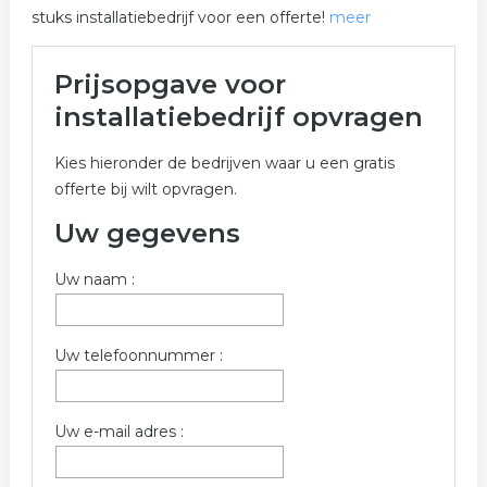
stuks installatiebedrijf voor een offerte!
meer
Meer over installatiebedrijf in
Prijsopgave voor
Apeldoorn
installatiebedrijf opvragen
Onderstaand vindt u een overzicht van alle
Kies hieronder de bedrijven waar u een gratis
installatiebedrijf gerelateerde bedrijven in de omgeving
offerte bij wilt opvragen.
van Apeldoorn voor een vrijblijvende aanvraag.
Uw gegevens
Voor meer informatie over installatiebedrijf in Apeldoorn
kunt u het formulier invullen. wij hebben de volgende
Uw naam :
bedrijven gevonden.
Trefwoorden:
Uw telefoonnummer :
installatie
installaties
installatietechniek
installatiebedrijf
Uw e-mail adres :
installatiebureau
loodgietersbedrijf
cv onderhoud