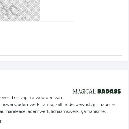
Levend en vrij. Trefwoorden van
aamswerk, ademwerk, tantra, zelfliefde, bewustzijn, trauma-
, traumarelease, ademwerk, lichaamswerk, sjamanisme, .
r