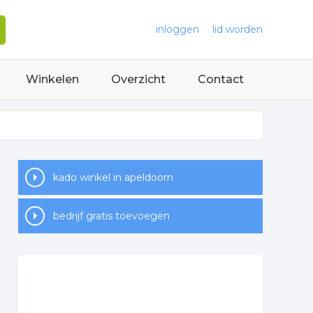
inloggen
lid worden
Winkelen
Overzicht
Contact
kado winkel in apeldoorn
bedrijf gratis toevoegen