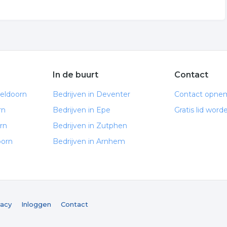
In de buurt
Contact
peldoorn
Bedrijven in Deventer
Contact opne
rn
Bedrijven in Epe
Gratis lid word
rn
Bedrijven in Zutphen
oorn
Bedrijven in Arnhem
vacy
Inloggen
Contact