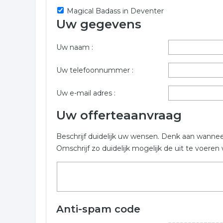
Magical Badass in Deventer
Wilt u informatie opvragen voor kado winkel in de 
Uw gegevens
mogelijk in. De volgende bedrijven zijn gelinkt aan
Trefwoorden:
Uw naam :
cadeau
kado
cadeautjes
kadootjes
Uw telefoonnummer :
Uw e-mail adres :
Uw offerteaanvraag
Beschrijf duidelijk uw wensen. Denk aan wanne
Omschrijf zo duidelijk mogelijk de uit te voer
Anti-spam code