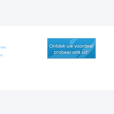
men
en
gratis lid worden