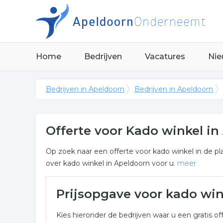
Home
Bedrijven
Vacatures
Nie
Bedrijven in Apeldoorn
Bedrijven in Apeldoorn
Offerte voor Kado winkel i
Op zoek naar een offerte voor kado winkel in de pl
over kado winkel in Apeldoorn voor u.
meer
Meer over kado winkel in A
Prijsopgave voor kado wi
Onderstaand vindt u een overzicht van alle kado w
Kies hieronder de bedrijven waar u een gratis off
voor een vrijblijvende aanvraag.