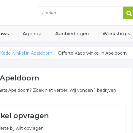
uws
Agenda
Aanbiedingen
Workshops
Kado winkel in Apeldoorn
Offerte Kado winkel in Apeldoorn
n Apeldoorn
aats Apeldoorn? Zoek niet verder. Wij vonden 1 bedrijven
peldoorn
nkel opvragen
inkel gerelateerde bedrijven in de omgeving van Apeldoorn
erte bij wilt opvragen.