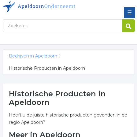
☰
Bedrijven in Apeldoorn
Historische Producten in Apeldoorn
Historische Producten in
Apeldoorn
Heeft u de juiste historische producten gevonden in de
regio Apeldoorn?
Meer in Apeldoorn