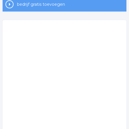
bedrijf gratis toevoegen