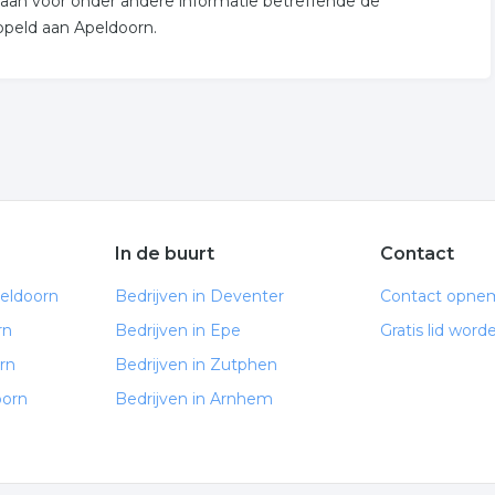
ap aan voor onder andere informatie betreffende de
ppeld aan Apeldoorn.
In de buurt
Contact
peldoorn
Bedrijven in Deventer
Contact opne
rn
Bedrijven in Epe
Gratis lid word
rn
Bedrijven in Zutphen
oorn
Bedrijven in Arnhem