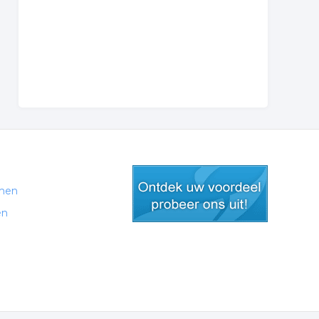
men
en
gratis lid worden